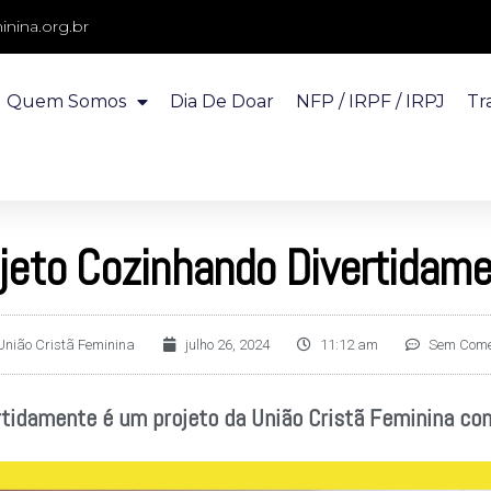
nina.org.br
Quem Somos
Dia De Doar
NFP / IRPF / IRPJ
Tr
jeto Cozinhando Divertidam
nião Cristã Feminina
julho 26, 2024
11:12 am
Sem Come
rtidamente é um projeto da União Cristã Feminina co