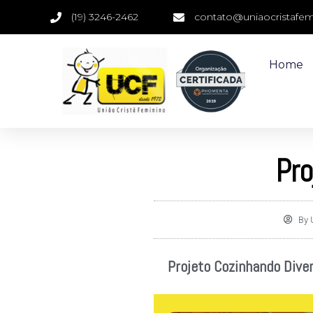
(19) 3246-2462
contato@uniaocristafemi
Home
Pro
By
U
Projeto Cozinhando Dive