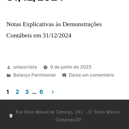
Notas Explicativas às Demonstrações
Contábeis em 31/12/2024
uniaocrista
9 de junho de 2025
Balanço Patrimonial
Deixe um comentário
1
2
3
…
6
Rua Olívio Manuel de Camargo, 291 - Jd. Santa Mônica
- Campinas/SP